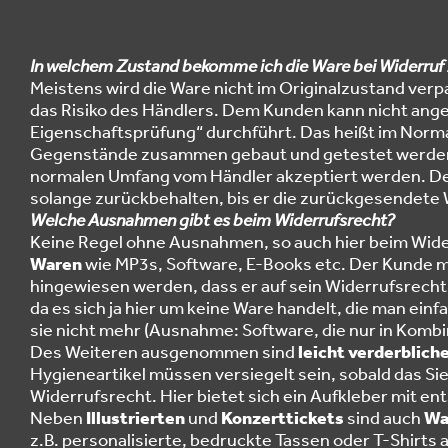
In welchem Zustand bekomme ich die Ware bei Widerruf
Meistens wird die Ware nicht im Originalzustand verp
das Risiko des Händlers. Dem Kunden kann nicht ange
Eigenschaftsprüfung“ durchführt. Das heißt im Normalf
Gegenstände zusammen gebaut und getestet werden 
normalen Umfang vom Händler akzeptiert werden. Der 
solange zurückbehalten, bis er die zurückgesendete 
Welche Ausnahmen gibt es beim Widerrufsrecht?
Keine Regel ohne Ausnahmen, so auch hier beim Widerr
Waren
wie MP3s, Software, E-Books etc. Der Kunde m
hingewiesen werden, dass er auf sein Widerrufsrecht
da es sich ja hier um keine Ware handelt, die man ei
sie nicht mehr (Ausnahme: Software, die nur in Kombin
Des Weiteren ausgenommen sind
leicht verderblich
Hygieneartikel müssen versiegelt sein, sobald das Sie
Widerrufsrecht. Hier bietet sich ein Aufkleber mit 
Neben
Illustrierten
und
Konzerttickets
sind auch
Wa
z.B. personalisierte, bedruckte Tassen oder T-Shir