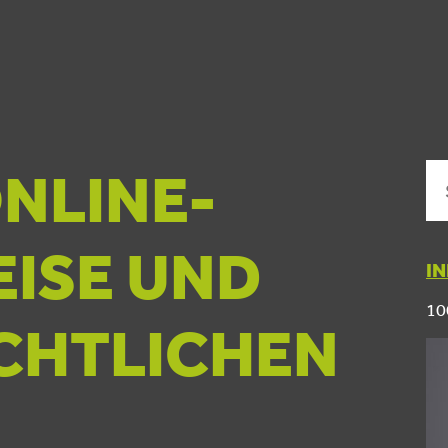
ONLINE-
EISE UND
I
10
ECHTLICHEN