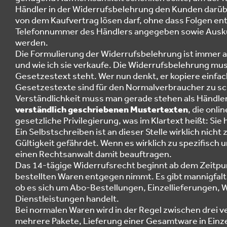
Händler in der Widerrufsbelehrung den Kunden darüber
von dem Kaufvertrag lösen darf, ohne dass Folgen en
Telefonnummer des Händlers angegeben sowie Auskun
werden.
Die Formulierung der Widerrufsbelehrung ist immer ab
und wie ich sie verkaufe. Die Widerrufsbelehrung m
Gesetzestext steht. Wer nun denkt, er kopiere einfa
Gesetzestexte sind für den Normalverbraucher zu sc
Verständlichkeit muss man gerade stehen als Händler. 
verständlich geschriebenen Mustertexten
, die onli
gesetzliche Privilegierung, was im Klartext heißt: Sie 
Ein Selbstschreiben ist an dieser Stelle wirklich nich
Gültigkeit gefährdet. Wenn es wirklich zu spezifisch u
einen Rechtsanwalt damit beauftragen.
Das 14-tägige Widerrufsrecht beginnt ab dem Zeitpun
bestellten Waren entgegen nimmt. Es gibt mannigfalt
ob es sich um Abo-Bestellungen, Einzellieferungen, Wa
Dienstleistungen handelt.
Bei normalen Waren wird in der Regel zwischen drei v
mehrere Pakete, Lieferung einer Gesamtware in Einzel