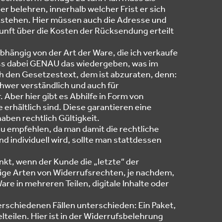
 belehren, innerhalb welcher Frist er sich
tstehen. Hier müssen auch die Adresse und
ft über die Kosten der Rücksendung erteilt
hängig von der Art der Ware, die ich verkaufe
uss dabei GENAU das wiedergeben, was im
ch den Gesetzestext, dem ist abzuraten, denn:
hwer verständlich und auch für
Aber hier gibt es Abhilfe in Form von
ne erhältlich sind. Diese garantieren eine
haben rechtlich Gültigkeit.
t zu empfehlen, da man damit die rechtliche
nd individuell wird, sollte man stattdessen
kt, wenn der Kunde die „letzte“ der
ige Arten von Widerrufsrechten, je nachdem,
re in mehreren Teilen, digitale Inhalte oder
erschiedenen Fällen unterschieden: Ein Paket,
teilen. Hier ist in der Widerrufsbelehrung