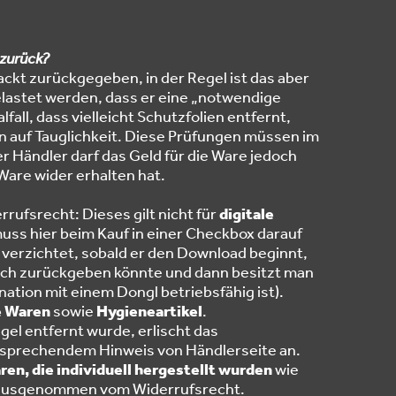
 zurück?
ackt zurückgegeben, in der Regel ist das aber
lastet werden, dass er eine „notwendige
all, dass vielleicht Schutzfolien entfernt,
auf Tauglichkeit. Diese Prüfungen müssen im
Händler darf das Geld für die Ware jedoch
Ware wider erhalten hat.
ufsrecht: Dieses gilt nicht für
digitale
uss hier beim Kauf in einer Checkbox darauf
 verzichtet, sobald er den Download beginnt,
nfach zurückgeben könnte und dann besitzt man
ation mit einem Dongl betriebsfähig ist).
e Waren
sowie
Hygieneartikel
.
gel entfernt wurde, erlischt das
entsprechendem Hinweis von Händlerseite an.
ren, die individuell hergestellt wurden
wie
ts ausgenommen vom Widerrufsrecht.