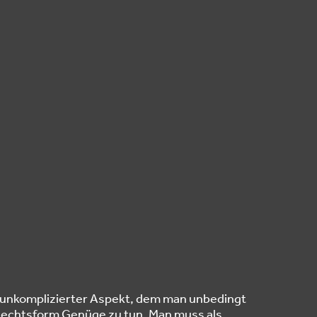
z unkomplizierter Aspekt, dem man unbedingt
echtsform Genüge zu tun. Man muss als