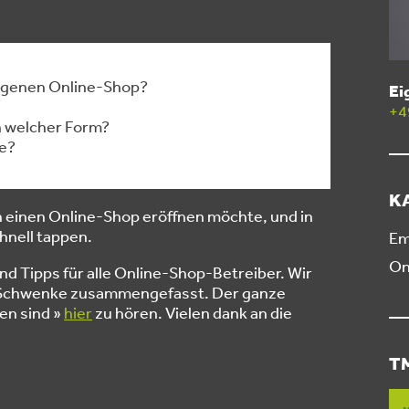
eigenen Online-Shop?
Ei
+4
n welcher Form?
fe?
K
n einen Online-Shop eröffnen möchte, und in
chnell tappen.
Em
On
und Tipps für alle Online-Shop-Betreiber. Wir
i Schwenke zusammengefasst. Der ganze
en sind »
hier
zu hören. Vielen dank an die
T