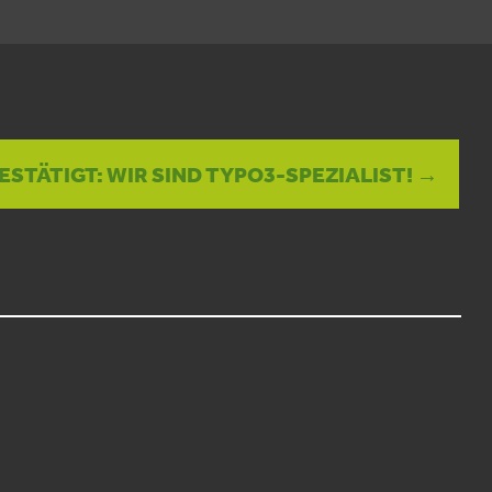
BESTÄTIGT: WIR SIND TYPO3-SPEZIALIST! →