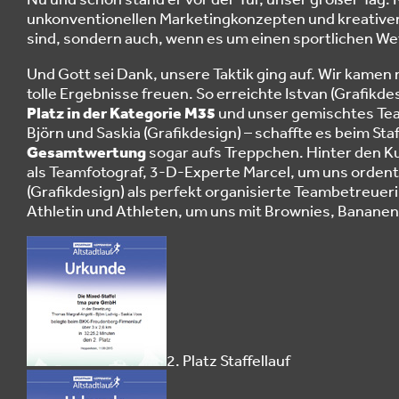
unkonventionellen Marketingkonzepten und kreativ
sind, sondern auch, wenn es um einen sportlichen W
Und Gott sei Dank, unsere Taktik ging auf. Wir kamen 
tolle Ergebnisse freuen. So erreichte Istvan (Grafi
Platz in der Kategorie M35
und unser gemischtes Tea
Björn und Saskia (Grafikdesign) – schaffte es beim Sta
Gesamtwertung
sogar aufs Treppchen. Hinter den Ku
als Teamfotograf, 3-D-Experte Marcel, um uns ordent
(Grafikdesign) als perfekt organisierte Teambetreueri
Athletin und Athleten, um uns mit Brownies, Banane
2. Platz Staffellauf