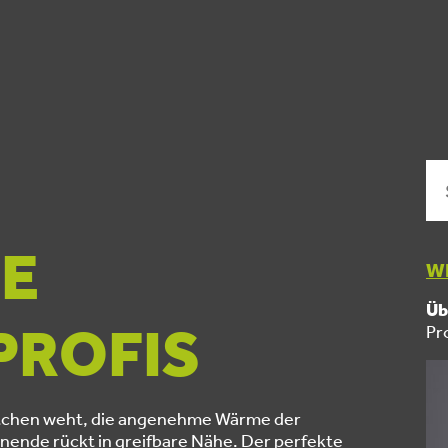
DE
WI
Üb
PROFIS
Pr
üftchen weht, die angenehme Wärme der
ende rückt in greifbare Nähe. Der perfekte