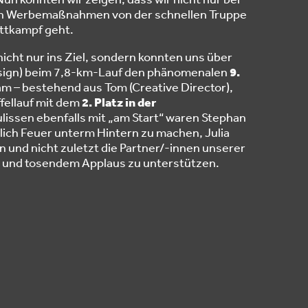
en Werbemaßnahmen von der schnellen Truppe
ettkampf geht.
nicht nur ins Ziel, sondern konnten uns über
kdesign) beim 7,8-km-Lauf den phänomenalen
9.
m – bestehend aus Tom (Creative Director),
ffellauf mit dem
2. Platz in der
lissen ebenfalls mit „am Start“ waren Stephan
lich Feuer unterm Hintern zu machen, Julia
n und nicht zuletzt die Partner/-innen unserer
n und tosendem Applaus zu unterstützen.