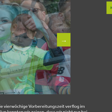
>
die vierwöchige Vorbereitungszeit verflog im
Nun konnten wir zeigen, dass wir nicht nur bei