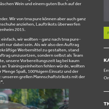
läschen Wein und einem guten Buch auf der
 jeder. Wir von tma pure können aber auch ganz
urnschuhe anziehen, Lauftrikots überwerfen
penheim 2015.
 einfach, wir wollten – ganz nach tma pure-
tt nur dabei sein. Als wir also den Auftrag
kräftige Werbemittel zu gestalten, stand
auftrag umzusetzen, sondern selbst als Team
K
gte, unsere Vorbereitungszeit lag bei kaum
 an Trainingseinheiten fehlen würde, wollten
Em
r Menge Spaß, 100%igem Einsatz und der
: unseren grellen Mannschaftstrikots mit der
On
s“
.
T