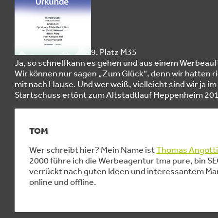
9. Platz M35
Ja, so schnell kann es gehen und aus einem Werbeauft
Wir können nur sagen „Zum Glück“, denn wir hatten r
mit nach Hause. Und wer weiß, vielleicht sind wir ja i
Startschuss ertönt zum Altstadtlauf Heppenheim 20
TOM
Wer schreibt hier? Mein Name ist
Thomas Angotti
2000 führe ich die Werbeagentur tma pure, bin 
verrückt nach guten Ideen und interessantem Mar
online und offline.