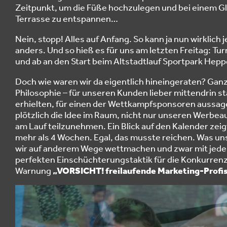
Zeitpunkt, um die Füße hochzulegen und bei einem G
Terrasse zu entspannen…
Nein, stopp! Alles auf Anfang. So kann ja nun wirklich
anders. Und so hieß es für uns am letzten Freitag: T
und ab an den Start beim Altstadtlauf Sportpark Hep
Doch wie waren wir da eigentlich hineingeraten? Ganz
Philosophie – für unseren Kunden lieber mittendrin sta
erhielten, für einen der Wettkampfsponsoren aussage
plötzlich die Idee im Raum, nicht nur unseren Werbe
am Lauf teilzunehmen. Ein Blick auf den Kalender zei
mehr als 4 Wochen. Egal, das musste reichen. Was uns
wir auf anderem Wege wettmachen und zwar mit jede
perfekten Einschüchterungstaktik für die Konkurrenz
Warnung
„VORSICHT! freilaufende Marketing-Profi