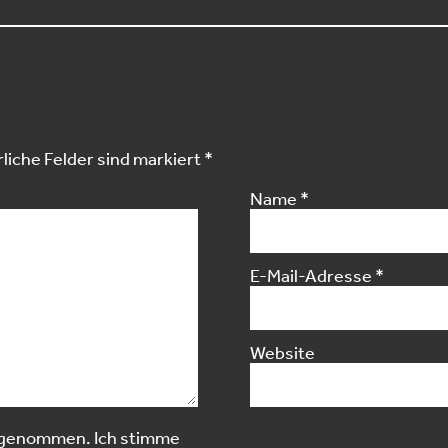
liche Felder sind markiert
*
Name
*
E-Mail-Adresse
*
Website
 genommen. Ich stimme