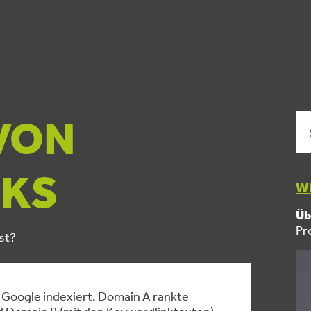
VON
KS
WI
Üb
Pr
st?
 Google indexiert. Domain A rankte
nd Domain B (mit den Keywordlinktexten)