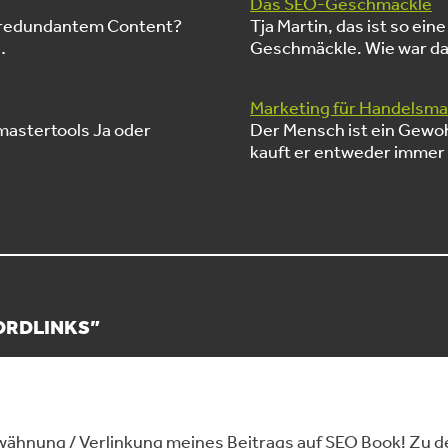
Das SEO-Geschmäckle
n redundantem Content?
Tja Martin, das ist so e
…
Geschmäckle. Wie war da
Marketing für Handelsm
mastertools Ja oder
Der Mensch ist ein Gewoh
kauft er entweder immer
ORDLINKS
”
rwähnung / Verlinkung meines Beitrags auf SEO Book! Zu d