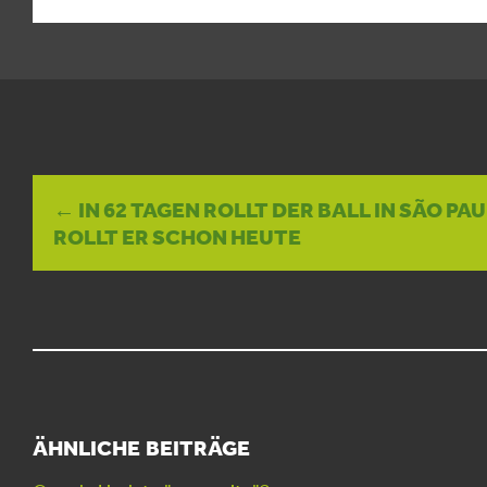
← IN 62 TAGEN ROLLT DER BALL IN SÃO PAU
ROLLT ER SCHON HEUTE
ÄHNLICHE BEITRÄGE