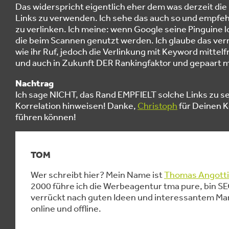
Das widerspricht eigentlich eher dem was derzeit di
Links zu verwenden. Ich sehe das auch so und empfeh
zu verlinken. Ich meine: wenn Google seine Pinguine lo
die beim Scannen genutzt werden. Ich glaube das vern
wie ihr Ruf, jedoch die Verlinkung mit Keyword mittelf
und auch in Zukunft DER Rankingfaktor und gepaart 
Nachtrag
Ich sage NICHT, das Rand EMPFIELT solche Links zu se
Korrelation hinweisen! Danke,
Christoph
für Deinen 
führen können!
TOM
Wer schreibt hier? Mein Name ist
Thomas Angotti
2000 führe ich die Werbeagentur tma pure, bin 
verrückt nach guten Ideen und interessantem Mar
online und offline.