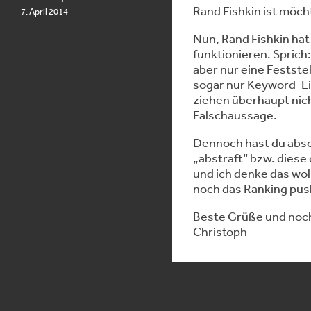
Rand Fishkin ist möcht
7. April 2014
Nun, Rand Fishkin hat
funktionieren. Sprich
aber nur eine Feststel
sogar nur Keyword-Li
ziehen überhaupt nich
Falschaussage.
Dennoch hast du absol
„abstraft“ bzw. diese
und ich denke das wol
noch das Ranking pus
Beste Grüße und noc
Christoph