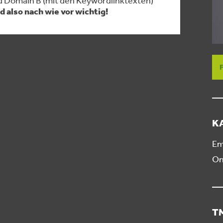
d also nach wie vor wichtig!
K
Em
On
T