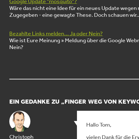
Google Update "mosquito"?
Wäre das nicht eine Idee für ein neues Update wege
Zugegeben - eine gewagte These. Doch schauen wir
Bezahlte Links melden... Ja oder Nein?
Wie ist Eure Meinung » Meldung über die Google Web
Nein?
EIN GEDANKE ZU „
FINGER WEG VON KEYW
Hallo Tom,
Christoph
vielen Dank für die E